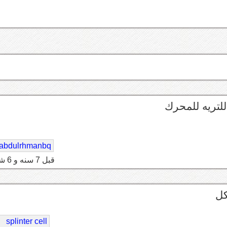
لتريه للمحرك
abdulrhmanbq
قبل 7 سنه و 6 شهر
كل
splinter cell
5