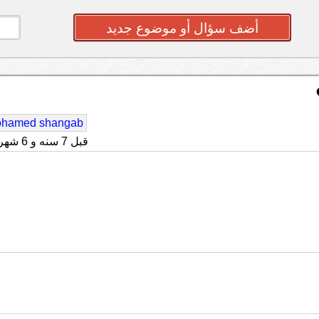
أضف سؤال أو موضوع جديد
hamed shangab
قبل 7 سنه و 6 شهر