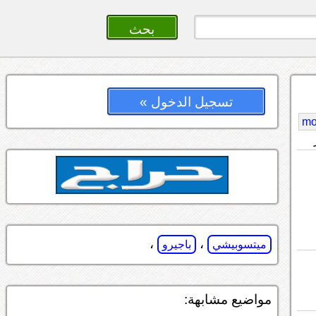
تسجيل الدخول »
mo
،
،
ميتسوبيشي
باجيرو
مواضيع مشابهة: